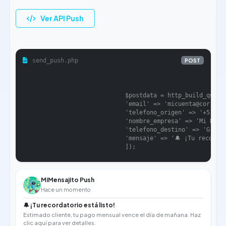
Ver API Push
send_push.php
POST
                            $postdata = http_build_query(
                            'email' => 'micuenta@correo.c
                            'telefono_origen' => '+519876
                            'nombre_empresa' => 'Mi Negoc
                            'telefono_destino' => 'Grupo 
                            'mensaje' => '🔔 ¡Tu recordat
                            ]);
MiMensajito Push
Hace un momento
🔔 ¡Tu recordatorio está listo!
Estimado cliente, tu pago mensual vence el día de mañana. Haz
clic aquí para ver detalles.