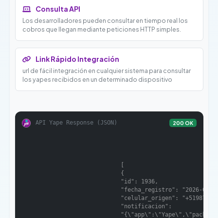
Consulta API
Los desarrolladores pueden consultar en tiempo real los
cobros que llegan mediante peticiones HTTP simples.
Link Rápido Integración
url de fácil integración en cualquier sistema para consultar
los yapes recibidos en un determinado dispositivo
API Yape Response (JSON)
200 OK
                            [

                            {

                            "id": 1936,

                            "fecha_registro": "2026-04-16
                            "celular_origen": "+519878735
                            "notificacion":

                            "{\"app\":\"Yape\",\"package_