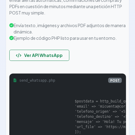
PDFs en cuestión de minutos mediante una petición HTTP
POST muy simple.
Envía texto, imágenes y archivos PDF adjuntos de manera
dinámica.
Ejemplo de código PHP listo para usar en tu entorno.
Ver API WhatsApp
send_whatsapp.php
POST
                            $postdata = http_build_query(
                            'email' => 'micuenta@correo.c
                            'telefono_origen' => '+519876
                            'telefono_destino' => '+51999
                            'mensaje' => 'Hola! Tu pedido
                            'url_file' => 'https://misiti
                            ]);