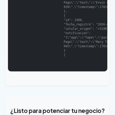
                            Pago\",\"text\":\"Erwin Pui* 
                            939\",\"timestamp\":178165538
                            },

                            {

                            "id": 1908,

                            "fecha_registro": "2026-04-16
                            "celular_origen": "+519878735
                            "notificacion":

                            "{\"app\":\"Yape\",\"package_
                            Pago\",\"text\":\"Mary Tor* t
                            945\",\"timestamp\":178164857
                            }

                            ]

¿Listo para potenciar tu negocio?